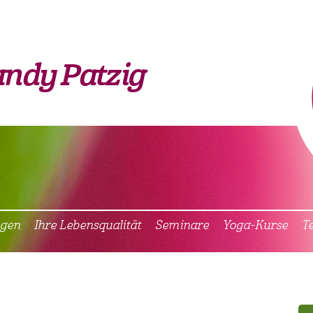
ndy Patzig
ngen
Ihre Lebensqualität
Seminare
Yoga-Kurse
T