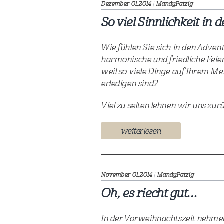
Dezember 01,
2014
|
MandyPatzig
So viel Sinnlichkeit in 
Wie fühlen Sie sich in den Adve
harmonische und friedliche Feie
weil so viele Dinge auf Ihrem Me
erledigen sind?
Viel zu selten lehnen wir uns zur
weiterlesen
November 01,
2014
|
MandyPatzig
Oh, es riecht gut…
In der Vorweihnachtszeit nehme