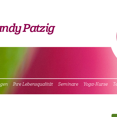
ndy Patzig
ngen
Ihre Lebensqualität
Seminare
Yoga-Kurse
T